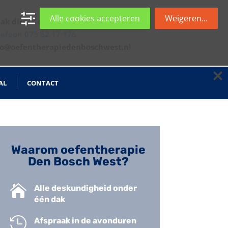
Alle cookies accepteren
Weigeren...
ak direct een afspraak:
lefoon 073 62 17 176
fo@oefentherapiedenboschwest.nl
AL
CONTACT
Waarom oefentherapie
Den Bosch West?

Alle deskundigheid onder
één dak

Afspraak in de avonduren