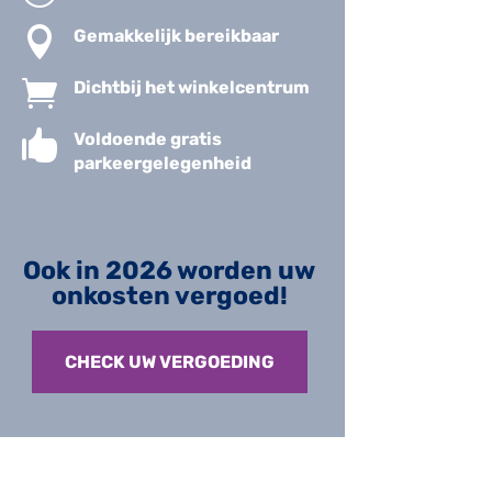

Gemakkelijk bereikbaar

Dichtbij het winkelcentrum

Voldoende gratis
parkeergelegenheid
Ook in 2026 worden uw
onkosten vergoed!
CHECK UW VERGOEDING