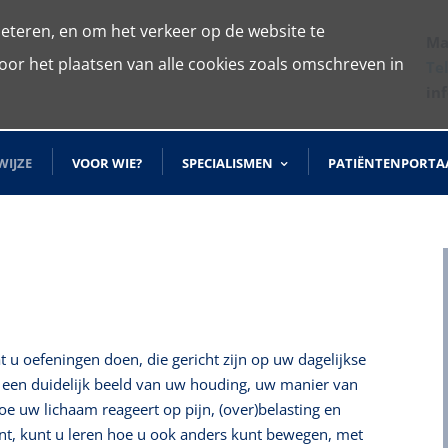
eteren, en om het verkeer op de website te
Ma
oor het plaatsen van alle cookies zoals omschreven in
Te
in
IJZE
VOOR WIE?
SPECIALISMEN
PATIËNTENPORTA
 u oefeningen doen, die gericht zijn op uw dagelijkse
r een duidelijk beeld van uw houding, uw manier van
e uw lichaam reageert op pijn, (over)belasting en
nt, kunt u leren hoe u ook anders kunt bewegen, met